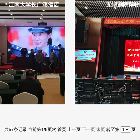
江南大学长广溪酒店
无锡剧院博物
共
57
条记录 当前第
1
/8页次 首页 上一页
下一页
末页
转至第
页