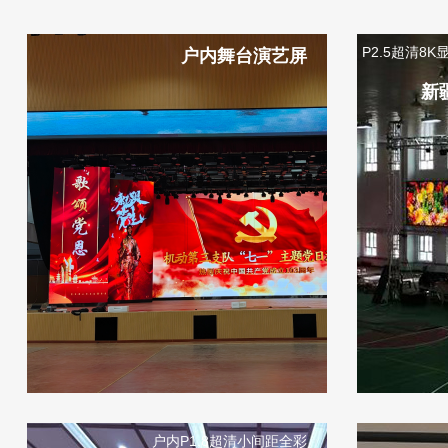
P2.5超清8K
户内舞台演艺屏
新
户内P1.8超清小间距全彩