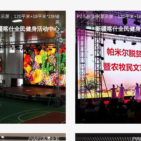
显示屏，120平米+18平米*2块辅
P2.5超清8K显示屏，120平米+1
屏
疆喀什全民健身活动中心
新疆喀什全民健身
户内P2高清全彩
户内