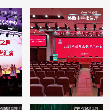
8平米*2块辅
户外P3全彩
屏
格致中学报告厅
活动中心
P2超清全彩
户内P2超清全彩