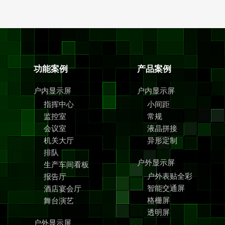
功能案例
产品案例
户内显示屏
户内显示屏
指挥中心
小间距
监控室
常规
会议室
液晶拼接
机关大厅
异形定制
排队
户外显示屏
生产车间看板
户外表贴全彩
报告厅
智能交通屏
酒店宴会厅
格栅屏
舞台演艺
透明屏
户外显示屏